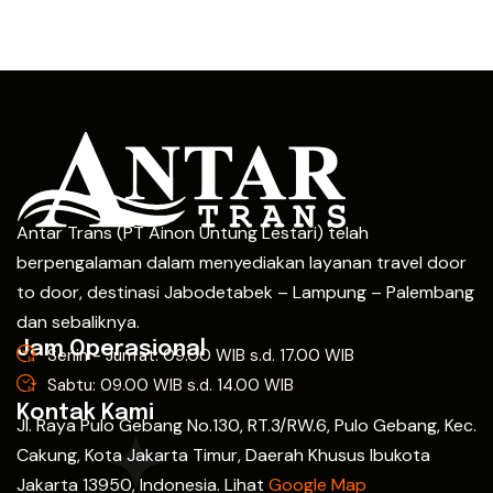
Antar Trans (PT Ainon Untung Lestari) telah
berpengalaman dalam menyediakan layanan travel door
to door, destinasi Jabodetabek – Lampung – Palembang
dan sebaliknya.
Jam Operasional
Senin - Jum'at: 09.00 WIB s.d. 17.00 WIB
Sabtu: 09.00 WIB s.d. 14.00 WIB
Kontak Kami
Jl. Raya Pulo Gebang No.130, RT.3/RW.6, Pulo Gebang, Kec.
Cakung, Kota Jakarta Timur, Daerah Khusus Ibukota
Jakarta 13950, Indonesia. Lihat
Google Map